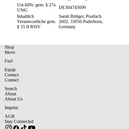
Ust-IdNr. gem. § 27a
DE304745699
UStG
Inhaltlich
Sarah Böttger, Postfach
Verantwortliche gem.
2602, 33056 Paderborn,
§ 55 II RStV
Germany
Shop
Move
Fuel
Equip
Contact
Contact
Privacy Policy
Search
About
Terms and Conditions
About Us
Contact information
Imprint
Imprint
AGB
Shipping policy
Stay Connected
Right of withdrawal