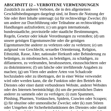
ABSCHNITT 12 – VERBOTENE VERWENDUNGEN
Zusätzlich zu anderen Verboten, die in den allgemeinen
Geschäftsbedingungen dargelegt sind, ist Ihnen die Nutzung der
Site oder ihrer Inhalte untersagt: (a) für rechtswidrige Zwecke; (b)
um andere zur Durchführung oder Teilnahme an rechtswidrigen
Handlungen aufzufordern; (c) um gegen internationale,
bundesstaatliche, provinzielle oder staatliche Bestimmungen,
Regeln, Gesetze oder lokale Verordnungen zu verstoßen; (d) um
unsere geistigen Eigentumsrechte oder die geistigen
Eigentumsrechte anderer zu verletzen oder zu verletzen; (e) um
aufgrund von Geschlecht, sexueller Orientierung, Religion,
Ethnizität, Rasse, Alter, nationaler Herkunft oder Behinderung zu
belästigen, zu missbrauchen, zu beleidigen, zu schädigen, zu
diffamieren, zu verleumden, herabzusetzen, einzuschüchtern oder
zu diskriminieren; (f) um falsche oder irreführende Angaben zu
machen; (g) um Viren oder andere Arten von Schadcode
hochzuladen oder zu übertragen, der in einer Weise verwendet
wird oder werden kann, die die Funktion oder den Betrieb des
Dienstes oder einer damit verbundenen Website, anderer Websites
oder des Internets beeinträchtigt; (h) um die persönlichen Daten
anderer zu sammeln oder zu verfolgen; (i) zum Spammen,
Phishing, Pharmen, Vortäuschen, Spidern, Crawlen oder Scrapen;
(j) für obszöne oder unmoralische Zwecke; oder (k) zum Stören
oder Umgehen der Sicherheitsfunktionen des Dienstes oder damit